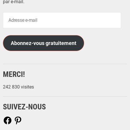
par e-mail.
A
d
r
e
Abonnez-vous gratuitement
s
s
e
e
MERCI!
-
m
242 830 visites
a
i
l
SUIVEZ-NOUS
F
P
a
i
c
n