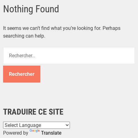
Nothing Found
It seems we can’t find what you’re looking for. Perhaps
searching can help.
R
e
c
h
e
r
c
h
TRADUIRE CE SITE
e
r
Powered by
Translate
: