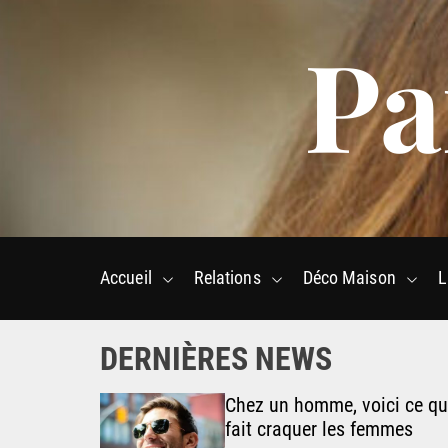
S
Pa
k
i
p
t
o
c
o
n
t
e
Accueil
Relations
Déco Maison
L
n
t
DERNIÈRES NEWS
deau ou
Chez un homme, voici ce qu
 vos
fait craquer les femmes