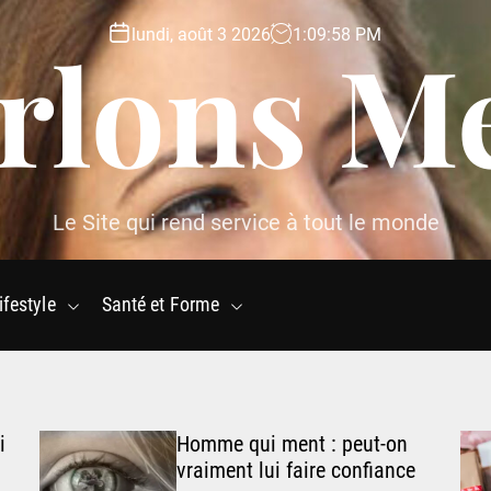
lundi, août 3 2026
1
:
09
:
59
PM
rlons M
Le Site qui rend service à tout le monde
ifestyle
Santé et Forme
i
Homme qui ment : peut-on
vraiment lui faire confiance