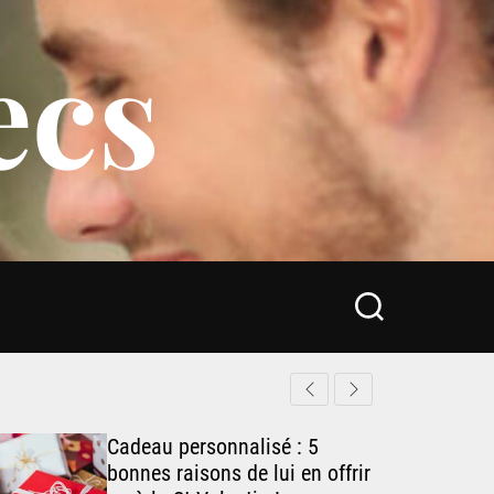
ecs
S
e
a
r
c
h
Cadeau personnalisé : 5
bonnes raisons de lui en offrir