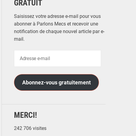
GRATUIT
Saisissez votre adresse e-mail pour vous
abonner à Parlons Mecs et recevoir une
notification de chaque nouvel article par e-
mail.
A
d
r
e
Abonnez-vous gratuitement
s
s
e
e
MERCI!
-
m
242 706 visites
a