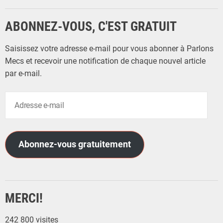
ABONNEZ-VOUS, C'EST GRATUIT
Saisissez votre adresse e-mail pour vous abonner à Parlons
Mecs et recevoir une notification de chaque nouvel article
par e-mail.
A
d
r
e
Abonnez-vous gratuitement
s
s
e
e
MERCI!
-
m
242 800 visites
a