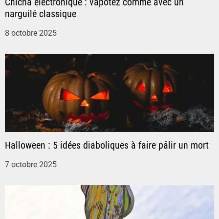
o
Chicha électronique : vapotez comme avec un
narguilé classique
n
8 octobre 2025
d
e
l
’
a
Halloween : 5 idées diaboliques à faire pâlir un mort
r
7 octobre 2025
t
i