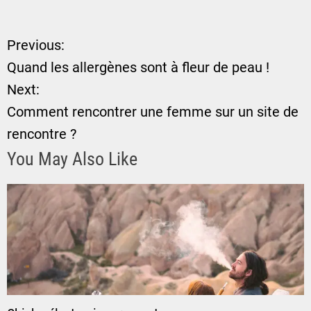
Previous:
N
Quand les allergènes sont à fleur de peau !
a
Next:
Comment rencontrer une femme sur un site de
v
rencontre ?
i
You May Also Like
g
a
t
i