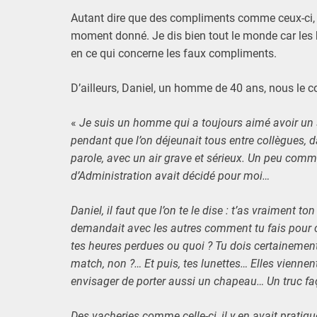
Autant dire que des compliments comme ceux-ci, il 
moment donné. Je dis bien tout le monde car le
en ce qui concerne les faux compliments.
D’ailleurs, Daniel, un homme de 40 ans, nous le 
«
Je suis un homme qui a toujours aimé avoir un
pendant que l’on déjeunait tous entre collègues, dan
parole, avec un air grave et sérieux. Un peu comme
d’Administration avait décidé pour moi…
Daniel, il faut que l’on te le dise : t’as vraiment 
demandait avec les autres comment tu fais pour ch
tes heures perdues ou quoi ? Tu dois certainement
match, non ?… Et puis, tes lunettes… Elles vienne
envisager de porter aussi un chapeau… Un truc f
Des vacheries comme celle-ci, il y en avait pratique