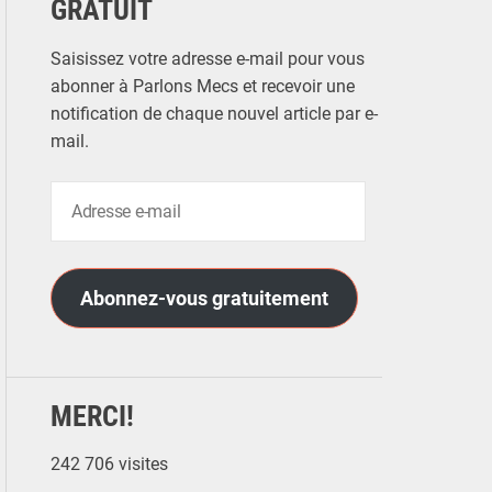
GRATUIT
Saisissez votre adresse e-mail pour vous
abonner à Parlons Mecs et recevoir une
notification de chaque nouvel article par e-
mail.
A
d
r
e
Abonnez-vous gratuitement
s
s
e
e
MERCI!
-
m
242 706 visites
a