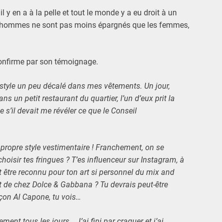
y en a à la pelle et tout le monde y a eu droit à un
s hommes ne sont pas moins épargnés que les femmes,
confirme par son témoignage.
 style un peu décalé dans mes vêtements.
Un jour,
s un petit restaurant du quartier, l’un d’eux prit la
 s’il devait me révéler ce que le Conseil
ton propre style vestimentaire ! Franchement, on se
oisir tes fringues ? T’es influenceur sur Instagram, à
 être reconnu pour ton art si personnel du mix and
nt de chez Dolce & Gabbana ? Tu devrais peut-être
açon Al Capone, tu vois…
ment tous les jours… J’ai fini par craquer et j’ai