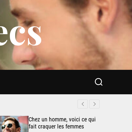
ecs
S
e
a
r
c
h
Chez un homme, voici ce qui
fait craquer les femmes