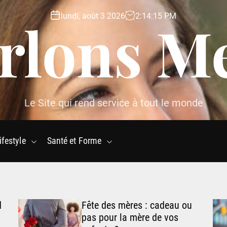
lundi, août 3 2026
2
:
14
:
16
PM
rlons M
Le Site qui rend service à tout le monde
ifestyle
Santé et Forme
d
Fête des mères : cadeau ou
pas pour la mère de vos