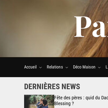
S
Pa
k
i
p
t
o
c
o
n
t
e
Accueil
Relations
Déco Maison
L
n
t
DERNIÈRES NEWS
t se faire
Fête des pères : quid du Da
Blessing ?