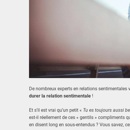
5
C
j
r
u
u
i
z
l
l
e
t
2
0
2
2
De nombreux experts en relations sentimentales v
durer la relation sentimentale
!
Et s’il est vrai qu’un petit «
Tu es toujours aussi be
est-il réellement de ces « gentils » compliments q
en disent long en sous-entendus ? Vous savez, c