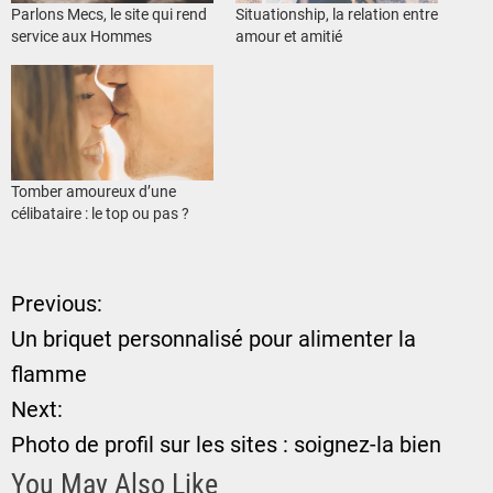
Parlons Mecs, le site qui rend
Situationship, la relation entre
service aux Hommes
amour et amitié
Tomber amoureux d’une
célibataire : le top ou pas ?
Previous:
N
Un briquet personnalisé pour alimenter la
a
flamme
Next:
v
Photo de profil sur les sites : soignez-la bien
i
You May Also Like