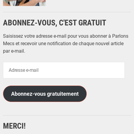
ABONNEZ-VOUS, C'EST GRATUIT
Saisissez votre adresse e-mail pour vous abonner à Parlons
Mecs et recevoir une notification de chaque nouvel article
par e-mail.
A
d
r
e
Abonnez-vous gratuitement
s
s
e
e
MERCI!
-
m