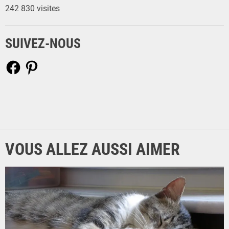
242 830 visites
a
i
l
SUIVEZ-NOUS
F
P
a
i
c
n
e
t
b
e
o
r
o
e
k
s
t
VOUS ALLEZ AUSSI AIMER