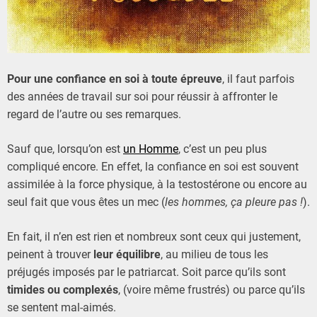
b
r
e
2
0
Pour une confiance en soi à toute épreuve
, il faut parfois
1
des années de travail sur soi pour réussir à affronter le
9
regard de l’autre ou ses remarques.
Sauf que, lorsqu’on est
un Homme
, c’est un peu plus
compliqué encore. En effet, la confiance en soi est souvent
assimilée à la force physique, à la testostérone ou encore au
seul fait que vous êtes un mec (
les hommes, ça pleure pas !
).
En fait, il n’en est rien et nombreux sont ceux qui justement,
peinent à trouver
leur équilibre
, au milieu de tous les
préjugés imposés par le patriarcat. Soit parce qu’ils sont
timides ou complexés
, (voire même frustrés) ou parce qu’ils
se sentent mal-aimés.