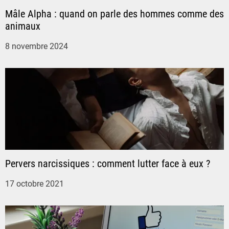
i
Mâle Alpha : quand on parle des hommes comme des
animaux
o
8 novembre 2024
n
d
e
l
’
Pervers narcissiques : comment lutter face à eux ?
a
17 octobre 2021
r
t