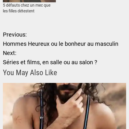
5 défauts chez un mec que
les filles détestent
Previous:
N
Hommes Heureux ou le bonheur au masculin
a
Next:
Séries et films, en salle ou au salon ?
v
You May Also Like
i
g
a
t