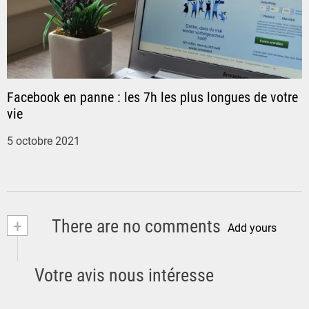
i
c
l
Facebook en panne : les 7h les plus longues de votre
vie
e
5 octobre 2021
+
There are no comments
Add yours
Votre avis nous intéresse