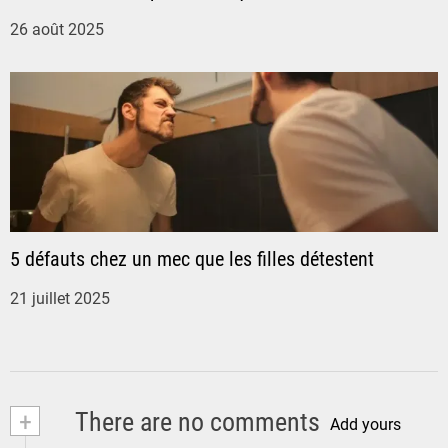
a
26 août 2025
r
t
i
c
l
5 défauts chez un mec que les filles détestent
e
21 juillet 2025
+
There are no comments
Add yours