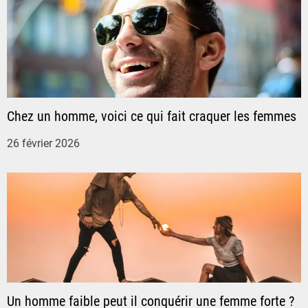
a
t
i
o
Chez un homme, voici ce qui fait craquer les femmes
26 février 2026
n
d
e
l
’
Un homme faible peut il conquérir une femme forte ?