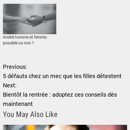
Amitié homme et femme :
possible ou non ?
Previous:
N
5 défauts chez un mec que les filles détestent
a
Next:
Bientôt la rentrée : adoptez ces conseils dès
v
maintenant
i
You May Also Like
g