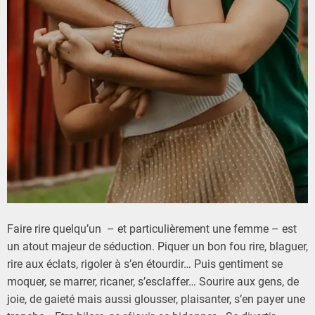
l
e
t
2
0
2
5
Faire rire quelqu’un – et particulièrement une femme – est
un atout majeur de séduction. Piquer un bon fou rire, blaguer,
rire aux éclats, rigoler à s’en étourdir… Puis gentiment se
moquer, se marrer, ricaner, s’esclaffer… Sourire aux gens, de
joie, de gaieté mais aussi glousser, plaisanter, s’en payer une